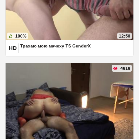
100%
12:50
Трахаю мою мачеху TS GenderX
HD
4616